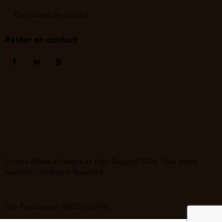
Formulaire de contact
Rester en contact
Comité d’Aide à Sangha et Pays Dogon© 2026. Tous droits
réservés – All Rights Reserved.
Site Propulsé par
ABCD-DIGITAL