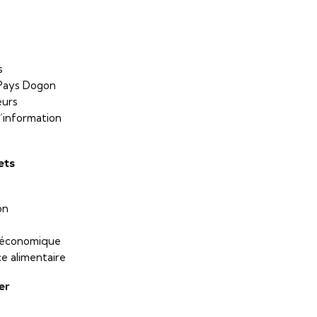
s
Pays Dogon
eurs
’information
ets
on
 économique
ce alimentaire
er