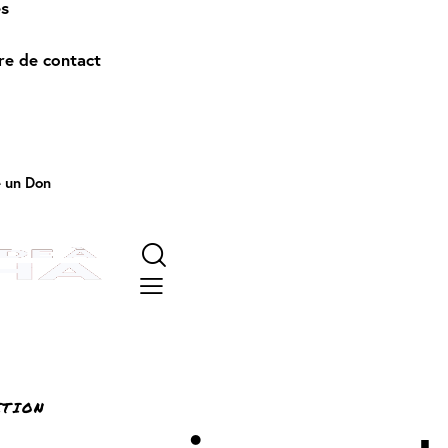
és
re de contact
e un Don
ITION