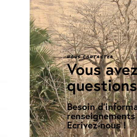
NOUS CONTACTER
Vous ave
questions
Besoin d'informa
renseignements
Ecrivez-nous !