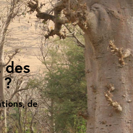
z des
 ?
tions, de