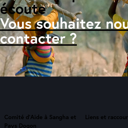
écoute​
Vous souhaitez no
contacter ?
Comité d'Aide à Sangha et
Liens et raccour
Pays Dogon