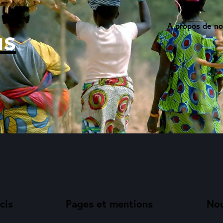
A propos de n
us
cis
Pages et mentions
Nou