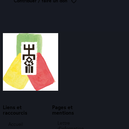
Contribuer / faire un don
Liens et
Pages et
raccourcis
mentions
Lettre
Accueil
d'information