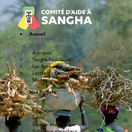
Accueil
A propos
Sangha Pays Dogon
Les Acteurs
Lettre d’information
Médias
Nos Projets
Éducation
Santé
Soutien économique
Suffisance alimentaire