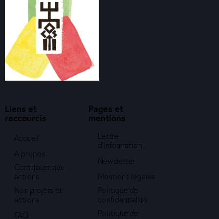
Liens et
Pages et
raccourcis
mentions
Lettre
Accueil
d'information
A propos
Newsletter
Contribuer aux
actions
Mentions légales
Nos projets et
Politique de
actions
confidentialité
Politique de
FAQ