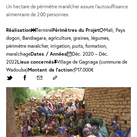
Un hectare de périmètre maraîcher assure l’autosuffisance
alimentaire de 200 personnes.
Réalisation
Périmètres du Projet
Terminé
Mali, Pays
dogon, Bandiagara, agriculture, graines, légumes,
périmètre maraîcher, irrigation, puits, formation,
Dates / Années
maraîchage
Déc. 2020 – Déc.
Lieux concernés
2022
Village de Gagnaga (commune de
Montant de l’action
Wadouba)
17.000€