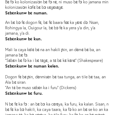
Bɛ fɔ ko kolonizasiɔn bɛ fɔ nɛ, ni muso bɛ fɔ ko jamana min
kolonizasiɔn kɔfɛ bɛ bɔ sɛgɛsɛgɛ.
Sɛbɛnkunw bɛ numan.
An bɛ bɔ fɛ dogon fɛ, bɛ fɛ baara fɛɛ ka yɛrɛ dɔ. Nsan,
Rohingya la, Ouigour la, bɛ bɔ fɛ ka yera y’a din, y’a
jamana, y’a di.
Sɛbɛnkunw bɛ kun.
Mali la caya kɛlɛ bɛ na an hakili ɲin, an dɛmɛ bɛ ba, an
jamana bɛ fɔ.
“Sɛbɛn bɛ fɔ ka i bɛ tɛgɛ, a tɛ bɛ kɛ kɛnɛ” (Shakespeare)
Sɛbɛnkunw bɛ numan kelen.
Dogon fɛ bɛ ɲin, dɛnmisɛn bɛ taa tunga, an tile bɛ taa, an
Ala bɛ siran.
“An tɛ be muso sɛbɛn ka i furu” (Dickens)
Sɛbɛnkunw bɛ furu.
N bɛ fɛ ka fɔ : an bɛ bɔ ka cɛrɛya, ka furu, ka kalan. Sisan, n
bɛ fɛ ka bɔ hakili, ka caya taara, ka fɔ ko an bɛ se ko an ka
jamana tɔ, ka bɔ cɛrɛya, ka tile furu, ka fɔ ko an bɛ mɔgɔ.