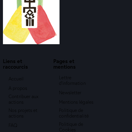
Liens et
Pages et
raccourcis
mentions
Lettre
Accueil
d'information
A propos
Newsletter
Contribuer aux
actions
Mentions légales
Nos projets et
Politique de
actions
confidentialité
Politique de
FAQ
Cookies