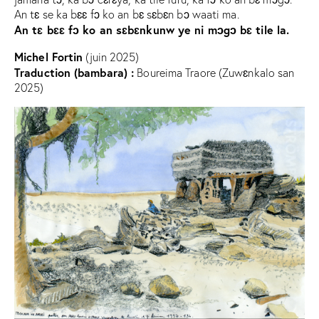
An tɛ se ka bɛɛ fɔ ko an bɛ sɛbɛn bɔ waati ma.
An tɛ bɛɛ fɔ ko an sɛbɛnkunw ye ni mɔgɔ bɛ tile la.
Michel Fortin
(juin 2025)
Traduction (bambara) :
Boureima Traore (Zuwɛnkalo san
2025)