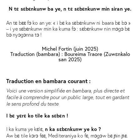
N tɛ sɛbɛnkunw ba ye, n tɛ sɛbɛnkunw min siran ye.
An tɛ bɛɛ fɔ ko an ye: « i bɛ ka sɛbɛnkunw ni baara bɛ bɔ »
– i ye sɛbɛnkunw min ka kuma fɔ : sɛbɛnkunw nin mɔgɔ bɛ
bɔ nyɔgɔnna tɔ !
Michel Fortin (juin 2025)
Traduction (bambara) : Boureima Traore (Zuwɛnkalo
san 2025)
Traduction en bambara courant :
Voici une version simplifiée en bambara, plus directe et
facile à comprendre pour un public large, tout en gardant
le sens profond du texte
I bɛ yɛrɛ ko tile ka sɛbɛn !
n ka sɛbɛnkunw ye ko ?
I ka kuma ye kɛlɛ,
Aw bɛ tile kɔrɔ fɛɛ, Mediteraniya ko fɛ, mɔgɔw bɛ ɲin ɲɛ.