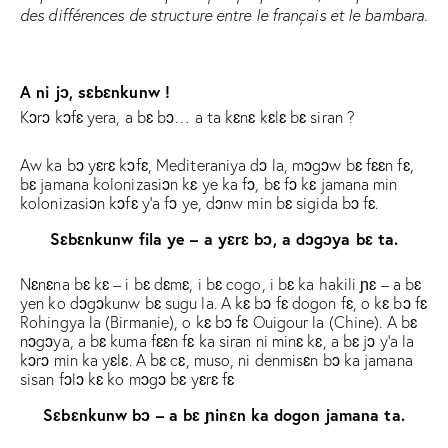
des différences de structure entre le français et le bambara.
A ni jɔ, sɛbɛnkunw !
Kɔrɔ kɔfɛ yera, a bɛ bɔ… a ta kɛnɛ kɛlɛ bɛ siran ?
Aw ka bɔ yɛrɛ kɔfɛ, Mediteraniya dɔ la, mɔgɔw bɛ fɛɛn fɛ,
bɛ jamana kolonizasiɔn kɛ ye ka fɔ, bɛ fɔ kɛ jamana min
kolonizasiɔn kɔfɛ y’a fɔ ye, dɔnw min bɛ sigida bɔ fɛ.
Sɛbɛnkunw fila ye – a yɛrɛ bɔ, a dɔgɔya bɛ ta.
Nɛnɛna bɛ kɛ – i bɛ dɛmɛ, i bɛ cogo, i bɛ ka hakili ɲɛ – a bɛ
yen ko dɔgɔkunw bɛ sugu la. A kɛ bɔ fɛ dogon fɛ, o kɛ bɔ fɛ
Rohingya la (Birmanie), o kɛ bɔ fɛ Ouigour la (Chine). A bɛ
nɔgɔya, a bɛ kuma fɛɛn fɛ ka siran ni minɛ kɛ, a bɛ jɔ y’a la
kɔrɔ min ka yɛlɛ. A bɛ cɛ, muso, ni denmisɛn bɔ ka jamana
sisan fɔlɔ kɛ ko mɔgɔ bɛ yɛrɛ fɛ
Sɛbɛnkunw bɔ – a bɛ ɲinɛn ka dogon jamana ta.