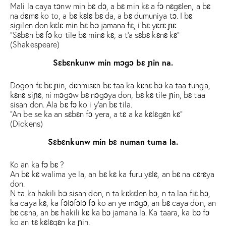
Mali la caya tɔnw min bɛ dɔ, a bɛ min kɛ a fɔ nɛgɛlen, a bɛ
na dɛmɛ ko to, a bɛ kɛlɛ bɛ da, a bɛ dumuniya tɔ. I bɛ
sigilen don kɛlɛ min bɛ bɔ jamana fɛ, i bɛ yɛrɛ ɲɛ.
“Sɛbɛn bɛ fɔ ko tile bɛ minɛ kɛ, a t’a sɛbɛ kɛnɛ kɛ”
(Shakespeare)
Sɛbɛnkunw min mɔgɔ bɛ ɲin na.
Dogon fɛ bɛ ɲin, dɛnmisɛn bɛ taa ka kɛnɛ bɔ ka taa tunga,
kɛnɛ siɲɛ, ni mɔgɔw bɛ nɔgɔya don, bɛ kɛ tile ɲin, bɛ taa
sisan don. Ala bɛ fɔ ko i y’an bɛ tila.
“An be se ka an sɛbɛn fɔ yera, a tɛ a ka kɛlɛgɛn kɛ”
(Dickens)
Sɛbɛnkunw min bɛ numan tuma la.
Ko an ka fɔ bɛ ?
An bɛ kɛ walima ye la, an bɛ kɛ ka furu yɛlɛ, an bɛ na cɛrɛya
don.
N ta ka hakili bɔ sisan don, n ta kɛkɛlen bɔ, n ta laa fiɛ bɔ,
ka caya kɛ, ka fɔlɔfɔlɔ fɔ ko an ye mɔgɔ, an bɛ caya don, an
bɛ cɛna, an bɛ hakili kɛ ka bɔ jamana la. Ka taara, ka bɔ fɔ
ko an tɛ kɛlɛgɛn ka ɲin.