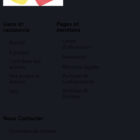
Liens et
Pages et
raccourcis
mentions
Lettre
Accueil
d'information
A propos
Newsletter
Contribuer aux
actions
Mentions légales
Nos projets et
Politique de
actions
confidentialité
Politique de
FAQ
Cookies
Nous Contacter
Formulaire de contact