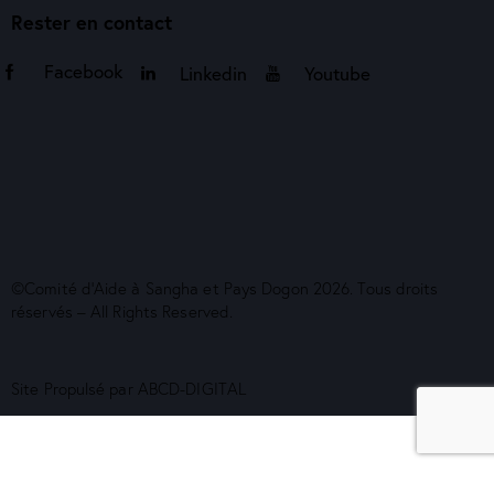
Rester en contact
Facebook
Linkedin
Youtube
©Comité d’Aide à Sangha et Pays Dogon 2026. Tous droits
réservés – All Rights Reserved.
Site Propulsé par
ABCD-DIGITAL